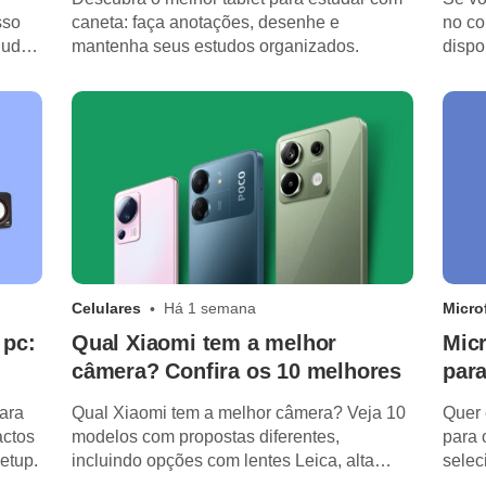
sso
caneta: faça anotações, desenhe e
no co
judar
mantenha seus estudos organizados.
dispo
hub 
Celulares
Há 1 semana
Micro
 pc:
Qual Xiaomi tem a melhor
Mic
câmera? Confira os 10 melhores
para
ara
Qual Xiaomi tem a melhor câmera? Veja 10
Quer 
actos
modelos com propostas diferentes,
para 
etup.
incluindo opções com lentes Leica, alta
selec
resolução e recursos de IA.
2026.