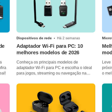
Dispositivos de rede
Há 2 semanas
Micro
de
Adaptador Wi-Fi para PC: 10
Melh
melhores modelos de 2026
mod
a
Conheça os principais modelos de
Leve 
fira
adaptador Wi-Fi para PC e escolha o ideal
próxi
eal!
para jogos, streaming ou navegação na
o mel
web.
suas 