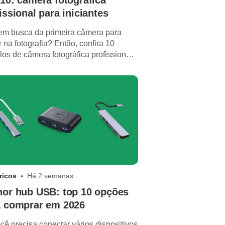
10: câmera fotográfica
issional para iniciantes
em busca da primeira câmera para
ar na fotografia? Então, confira 10
os de câmera fotográfica profissional
iniciantes em 2026
ricos
Há 2 semanas
hor hub USB: top 10 opções
a comprar em 2026
cê precisa conectar vários dispositivos