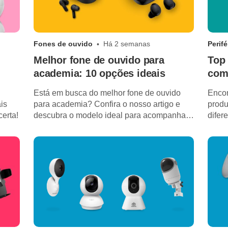
Fones de ouvido
Há 2 semanas
Perifé
Melhor fone de ouvido para
Top 
academia: 10 opções ideais
com
Está em busca do melhor fone de ouvido
Encon
is
para academia? Confira o nosso artigo e
produ
erta!
descubra o modelo ideal para acompanhar
difer
você nos treinos.