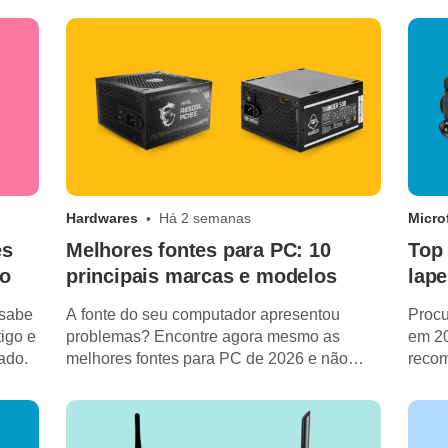
Hardwares
Há 2 semanas
Micro
es
Melhores fontes para PC: 10
Top 
co
principais marcas e modelos
lape
 sabe
A fonte do seu computador apresentou
Procu
igo e
problemas? Encontre agora mesmo as
em 20
ado.
melhores fontes para PC de 2026 e não
recom
fique na mão.
para 