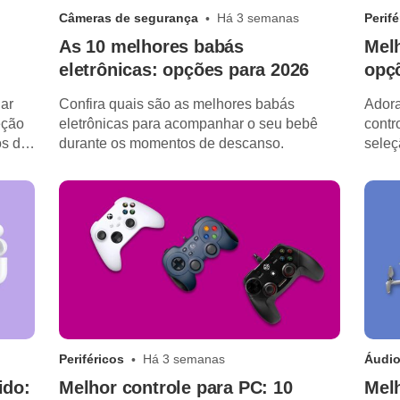
Câmeras de segurança
Há 3 semanas
Perifé
As 10 melhores babás
Melh
eletrônicas: opções para 2026
opç
lar
Confira quais são as melhores babás
Adora
eção
eletrônicas para acompanhar o seu bebê
contr
s de
durante os momentos de descanso.
seleç
reco
Periféricos
Há 3 semanas
Áudio
ido:
Melhor controle para PC: 10
Melh