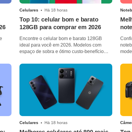
Celulares
Há 18 horas
Note
Top 10: celular bom e barato
Mel
26
128GB para comprar em 2026
not
e
Encontre o celular bom e barato 128GB
Confi
ideal para você em 2026. Modelos com
noteb
espaço de sobra e ótimo custo-benefício
moder
para o dia a dia!
ideal 
Celulares
Há 18 horas
Câmer