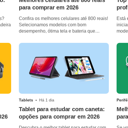
o:
Melhores celulares até 800 reais
Top 
para comprar em 2026
prof
s?
Confira os melhores celulares até 800 reais!
Está 
adeira
Selecionamos modelos com bom
inici
desempenho, ótima tela e bateria que
model
dura o dia todo.
para 
Tablets
Há 1 dia
Perifé
Tablet para estudar com caneta:
Mel
026
opções para comprar em 2026
par
Descubra o melhor tablet para estudar com
Se vo