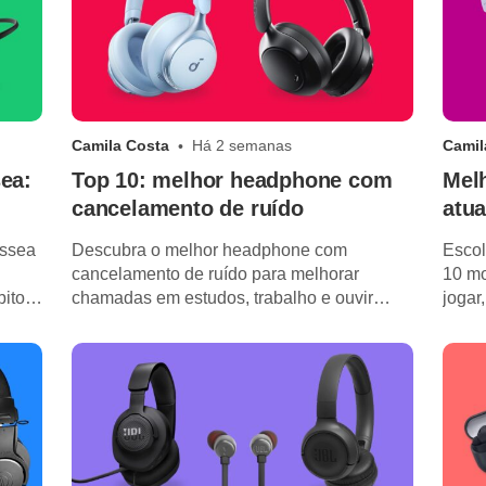
Camila Costa
Há 2 semanas
Camil
ea:
Top 10: melhor headphone com
Melh
cancelamento de ruído
atu
óssea
Descubra o melhor headphone com
Escol
cancelamento de ruído para melhorar
10 mo
bitos
chamadas em estudos, trabalho e ouvir
jogar
músicas com mais imersão.
confo