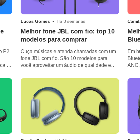
Lucas Gomes
Há 3 semanas
Camil
 e
Melhor fone JBL com fio: top 10
Mel
modelos para comprar
Blue
do P2
Ouça músicas e atenda chamadas com um
Em bu
fone JBL com fio. São 10 modelos para
Bluet
ica e
você aproveitar um áudio de qualidade e
ANC, 
conexão estável.
dia a 