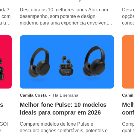
rida?
Descubra os 10 melhores fones Alok com
Descu
, com
desempenho, som potente e design
opçõe
ra uso
moderno para uma experiência envolvente
conec
em música e chamadas.
cham
Camila Costa
Há 1 semana
Camil
os
Melhor fone Pulse: 10 modelos
Mel
ideais para comprar em 2026
conf
2GO!
Compare modelos de fone Pulse e
Comp
e
descubra opções confortáveis, potentes e
qual 