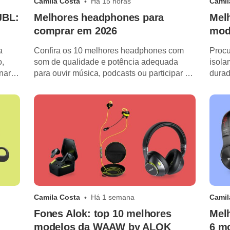
Camila Costa
Há 15 horas
Camil
JBL:
Melhores headphones para
Melh
comprar em 2026
mod
a
Confira os 10 melhores headphones com
Proc
o,
som de qualidade e potência adequada
isola
inar
para ouvir música, podcasts ou participar de
durad
videochamadas.
para 
Camila Costa
Há 1 semana
Camil
Fones Alok: top 10 melhores
Melh
modelos da WAAW by ALOK
6 m