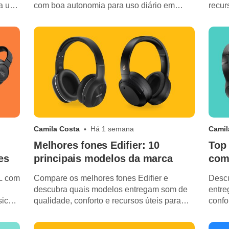
a uso
com boa autonomia para uso diário em
recur
trabalho, lazer ou estudos.
chama
Camila Costa
Há 1 semana
Camil
Melhores fones Edifier: 10
Top 
es
principais modelos da marca
com
L com
Compare os melhores fones Edifier e
Descu
descubra quais modelos entregam som de
entre
ica,
qualidade, conforto e recursos úteis para
confo
jogos, música e trabalho.
cham