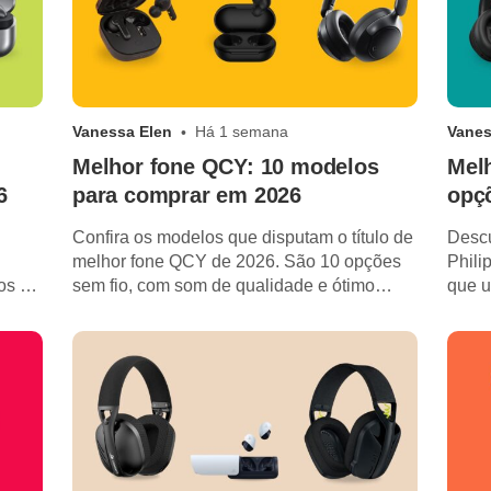
Vanessa Elen
Há 1 semana
Vanes
Melhor fone QCY: 10 modelos
Melh
6
para comprar em 2026
opç
Confira os modelos que disputam o título de
Descu
melhor fone QCY de 2026. São 10 opções
Phili
os da
sem fio, com som de qualidade e ótimo
que u
custo-benefício.
excel