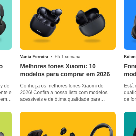
Vania Ferreira
Há 1 semana
Kélen
o
Melhores fones Xiaomi: 10
Fon
modelos para comprar em 2026
mode
ny de
Conheça os melhores fones Xiaomi de
Está 
nte e
2026! Confira a nossa lista com modelos
quali
 em
acessíveis e de ótima qualidade para
de fo
diferentes perfis de uso.
em 2