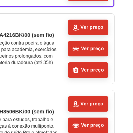
Ver preço
AA4216BK/00 (sem fio)
eção contra poeira e água 
Ver preço
l para academia, exercícios 
e treinos prolongados, com 
ateria duradoura (até 35h)
Ver preço
Ver preço
AH8506BK/00 (sem fio)
 para estudos, trabalho e 
Ver preço
ças à conexão multiponto, 
o de ruído Pro e almofadas 