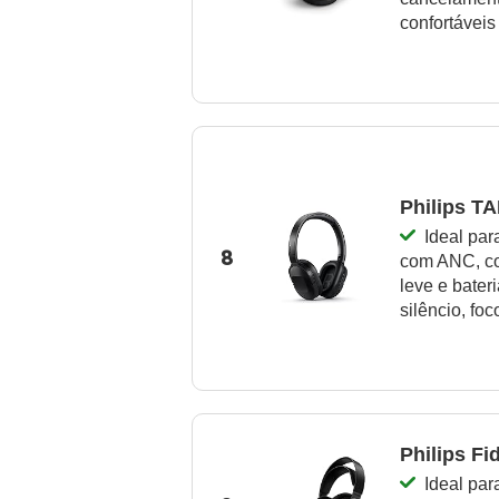
confortáveis
Philips T
Ideal par
8
com ANC, co
leve e bater
silêncio, fo
Philips Fi
Ideal par