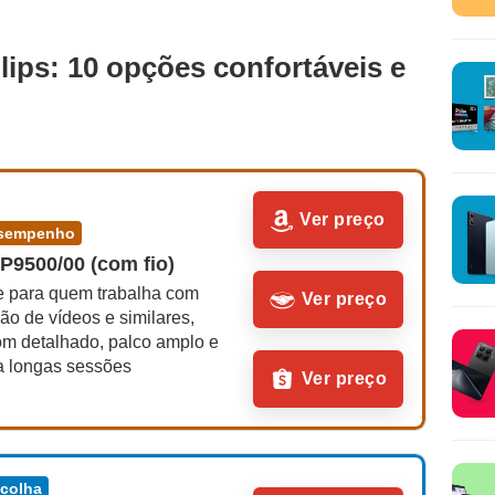
ips: 10 opções confortáveis e
Ver preço
desempenho
P9500/00 (com fio)
e para quem trabalha com 
Ver preço
ão de vídeos e similares, 
om detalhado, palco amplo e 
ra longas sessões
Ver preço
scolha