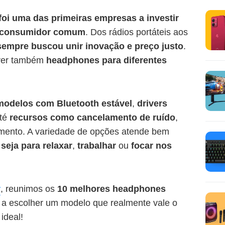
 foi uma das primeiras empresas a investir
o consumidor comum
. Dos rádios portáteis aos
empre buscou unir inovação e preço justo
.
ver também
headphones para diferentes
modelos com Bluetooth estável
,
drivers
té
recursos como cancelamento de ruído
,
amento. A variedade de opções atende bem
,
seja para relaxar
,
trabalhar
ou
focar nos
r
, reunimos os
10 melhores headphones
 a escolher um modelo que realmente vale o
ideal!