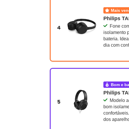
mais ve
Philips T
Fone com 
4
isolamento p
bateria. Idea
dia com con
bom e b
Philips T
Modelo a
5
bom isolame
confortáveis
dos aparelh