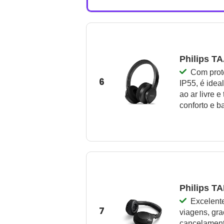
Philips T
Com prot
6
IP55, é idea
ao ar livre 
conforto e b
Philips T
Excelente
7
viagens, gra
cancelament