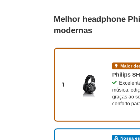
Melhor headphone Phil
modernas
maior 
Philips SH
Excelent
1
música, ediç
graças ao s
conforto pa
nossa e