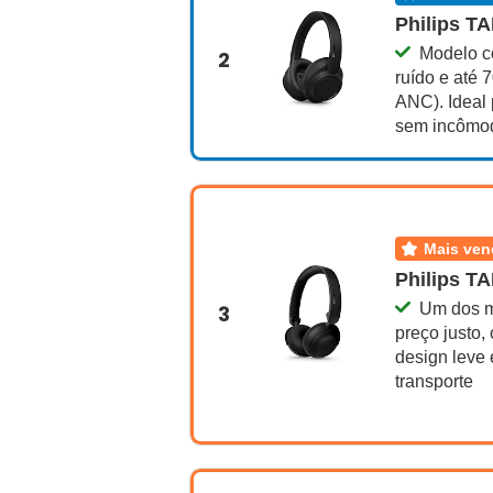
Philips T
Modelo c
2
ruído e até 
ANC). Ideal 
sem incômo
mais ve
Philips T
Um dos m
3
preço justo,
design leve e
transporte