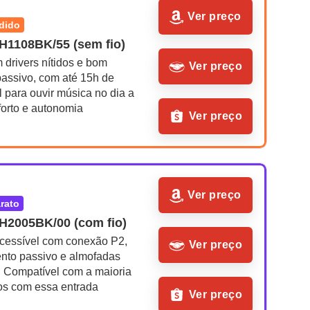
Ver preço
ndido
AH1108BK/55 (sem fio)
drivers nítidos e bom 
Ver preço
assivo, com até 15h de 
l para ouvir música no dia a 
forto e autonomia
Ver preço
Ver preço
arato
AH2005BK/00 (com fio)
cessível com conexão P2, 
Ver preço
nto passivo e almofadas 
. Compatível com a maioria 
os com essa entrada
Ver preço