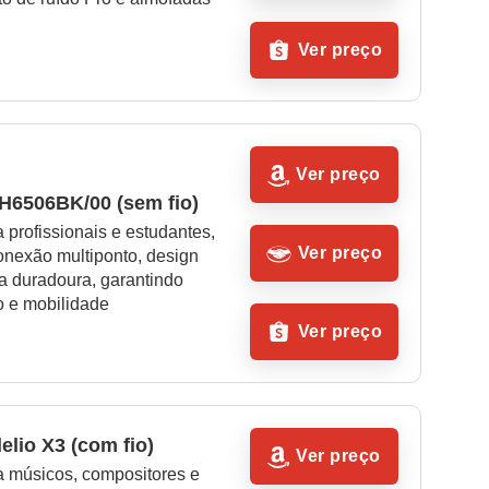
Ver preço
Ver preço
AH6506BK/00 (sem fio)
a profissionais e estudantes, 
Ver preço
nexão multiponto, design 
ia duradoura, garantindo 
co e mobilidade
Ver preço
delio X3 (com fio)
Ver preço
a músicos, compositores e 