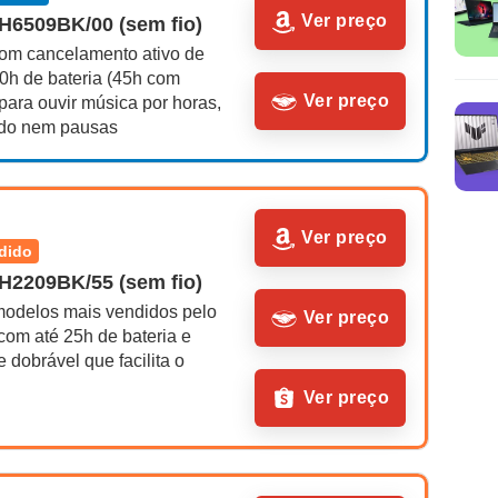
Ver preço
AH6509BK/00 (sem fio)
om cancelamento ativo de 
70h de bateria (45h com 
Ver preço
para ouvir música por horas, 
do nem pausas
Ver preço
ndido
AH2209BK/55 (sem fio)
odelos mais vendidos pelo 
Ver preço
 com até 25h de bateria e 
 dobrável que facilita o 
Ver preço