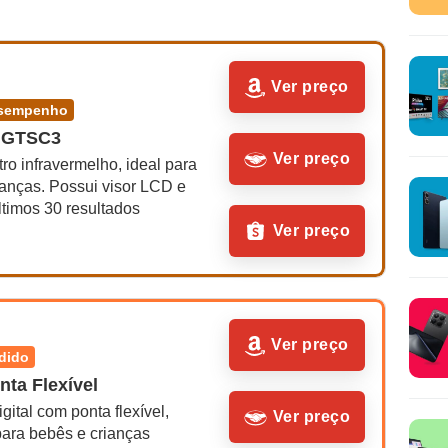
Ver preço
desempenho
HGTSC3
Ver preço
o infravermelho, ideal para 
anças. Possui visor LCD e 
últimos 30 resultados
Ver preço
Ver preço
ndido
nta Flexível
gital com ponta flexível, 
Ver preço
para bebês e crianças 