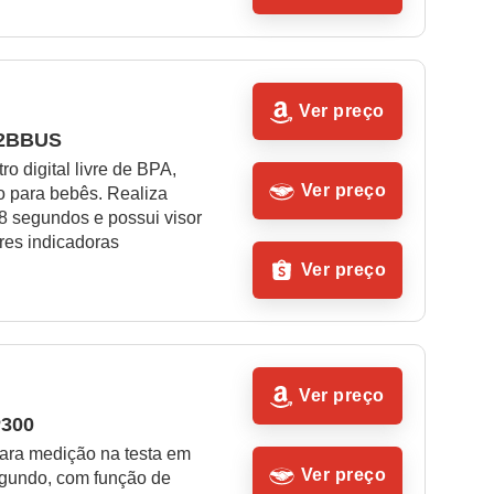
Ver preço
12BBUS
o digital livre de BPA, 
Ver preço
 para bebês. Realiza 
8 segundos e possui visor 
es indicadoras
Ver preço
Ver preço
P300
ara medição na testa em 
Ver preço
gundo, com função de 