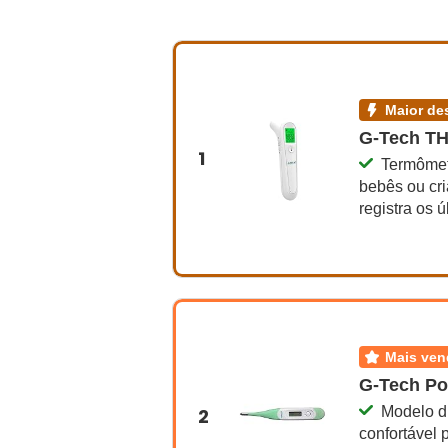
maior 
G-Tech T
1
Termômetr
bebês ou cri
registra os 
mais ve
G-Tech Po
Modelo di
2
confortável 