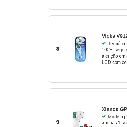
Vicks V9
Termômetr
8
100% seguro
aferição em 
LCD com cor
Xiande G
Modelo p
9
apenas 1 se