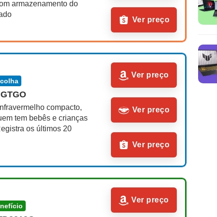
com armazenamento do 
tado
Ver preço
Ver preço
scolha
HGTGO
infravermelho compacto, 
Ver preço
uem tem bebês e crianças 
gistra os últimos 20 
Ver preço
Ver preço
enefício