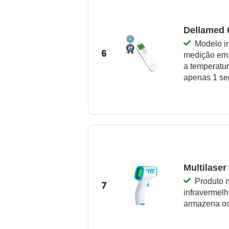
Dellamed 
Modelo in
6
medição em c
a temperatur
apenas 1 s
Multilase
Produto 
7
infravermelh
armazena os