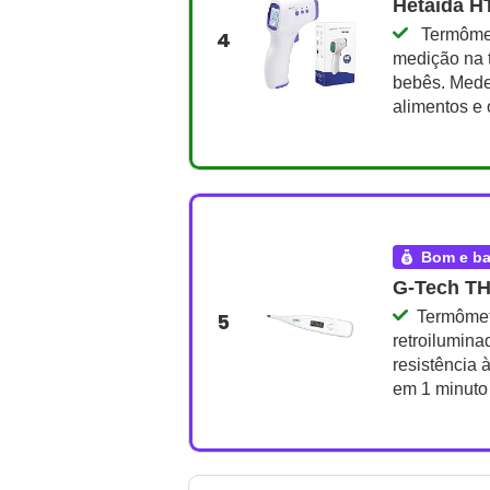
Hetaida 
 Termômet
4
medição na t
bebês. Mede 
alimentos e 
bom e b
G-Tech T
Termômet
5
retroilumin
resistência 
em 1 minuto