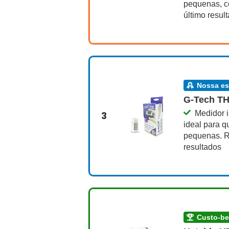
pequenas, 
último resul
nossa e
G-Tech T
Medidor 
3
ideal para q
pequenas. Re
resultados
custo-b