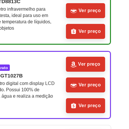
HTD8813C
ro infravermelho para 
Ver preço
esta, ideal para uso em 
temperatura de líquidos, 
objetos
Ver preço
Ver preço
arato
HGT1027B
ro digital com display LCD 
Ver preço
ado. Possui 100% de 
à água e realiza a medição 
Ver preço