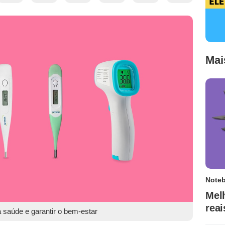
Mai
Note
Mel
rea
 saúde e garantir o bem-estar