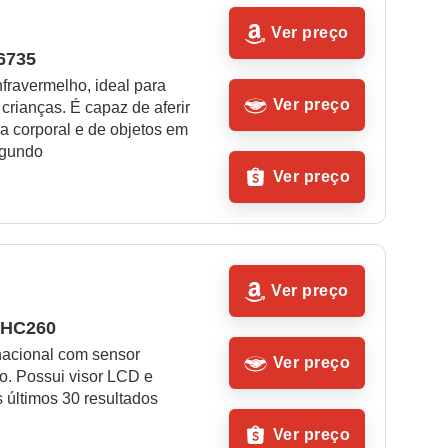
Ver preço
6735
fravermelho, ideal para 
Ver preço
rianças. É capaz de aferir 
a corporal e de objetos em 
egundo
Ver preço
Ver preço
r HC260
nacional com sensor 
Ver preço
o. Possui visor LCD e 
 últimos 30 resultados
Ver preço