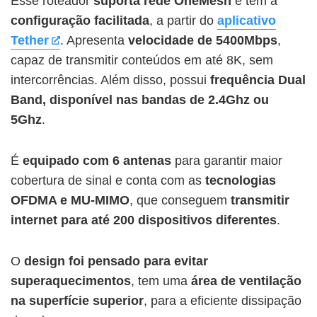
Esse roteador
suporta rede OneMesh
e tem a
configuração facilitada
, a partir do
aplicativo
Tether
. Apresenta
velocidade de 5400Mbps
,
capaz de transmitir conteúdos em até 8K, sem
intercorrências. Além disso, possui
frequência Dual
Band, disponível nas bandas de 2.4Ghz ou
5Ghz
.
É
equipado com 6 antenas
para garantir maior
cobertura de sinal e conta com as
tecnologias
OFDMA e MU-MIMO
, que conseguem
transmitir
internet para até 200 dispositivos diferentes
.
O
design foi pensado para evitar
superaquecimentos
, tem uma
área de ventilação
na superfície superior
, para a eficiente dissipação