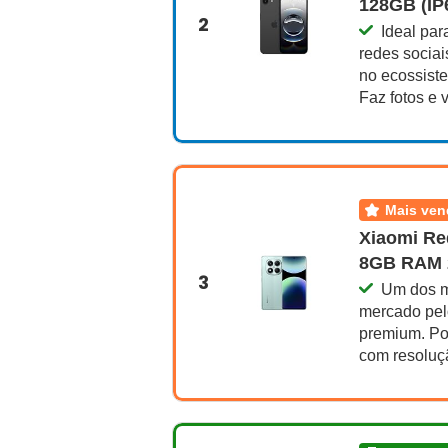
128GB (IP
2
Ideal par
redes sociai
no ecossist
Faz fotos e 
mais ve
Xiaomi Re
8GB RAM 
3
Um dos m
mercado pelo
premium. Po
com resoluç