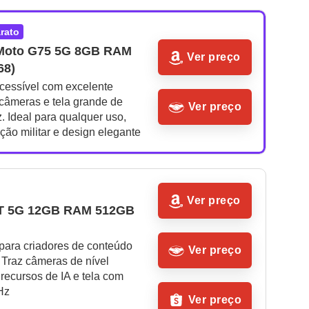
arato
Moto G75 5G 8GB RAM 
Ver preço
68)
cessível com excelente 
câmeras e tela grande de 
Ver preço
. Ideal para qualquer uso, 
ação militar e design elegante
Ver preço
4T 5G 12GB RAM 512GB 
para criadores de conteúdo 
Ver preço
. Traz câmeras de nível 
 recursos de IA e tela com 
Hz
Ver preço