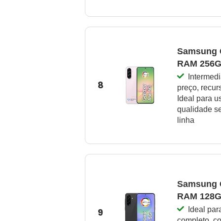
Samsung 
RAM 256GB
Intermed
8
preço, recur
Ideal para 
qualidade s
linha
Samsung 
RAM 128GB
Ideal pa
9
completo, c