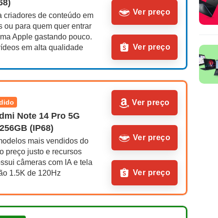
68)
Ver preço
a criadores de conteúdo em 
s ou para quem quer entrar 
ema Apple gastando pouco. 
Ver preço
vídeos em alta qualidade
ndido
Ver preço
dmi Note 14 Pro 5G 
256GB (IP68)
Ver preço
odelos mais vendidos do 
 preço justo e recursos 
ssui câmeras com IA e tela 
Ver preço
ão 1.5K de 120Hz