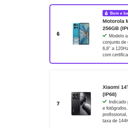
bom e b
Motorola 
256GB (IP
6
Modelo a
conjunto de 
6,8" a 120Hz
com certific
Xiaomi 1
(IP68)
Indicado 
7
e fotógrafos
profissional,
taxa de 144