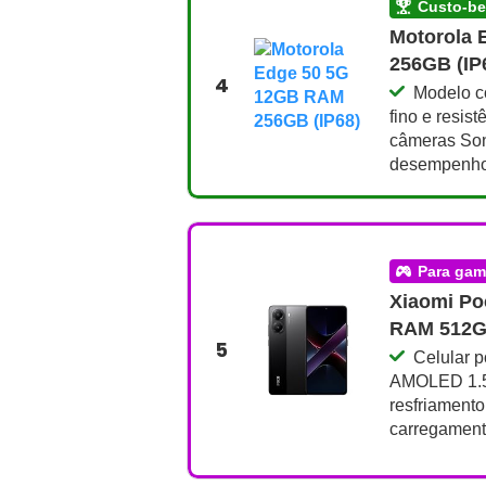
custo-b
Motorola 
256GB (IP
4
Modelo c
fino e resist
câmeras Son
desempenho 
para ga
Xiaomi Po
RAM 512GB
5
Celular p
AMOLED 1.5K
resfriamento
carregament