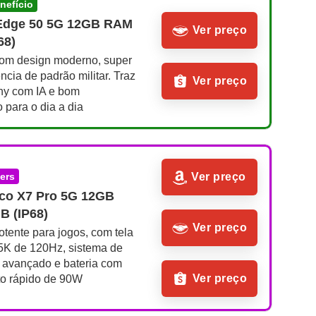
enefício
Edge 50 5G 12GB RAM 
Ver preço
68)
om design moderno, super 
ência de padrão militar. Traz 
Ver preço
y com IA e bom 
para o dia a dia
mers
Ver preço
co X7 Pro 5G 12GB 
 (IP68)
Ver preço
otente para jogos, com tela 
 de 120Hz, sistema de 
 avançado e bateria com 
Ver preço
o rápido de 90W