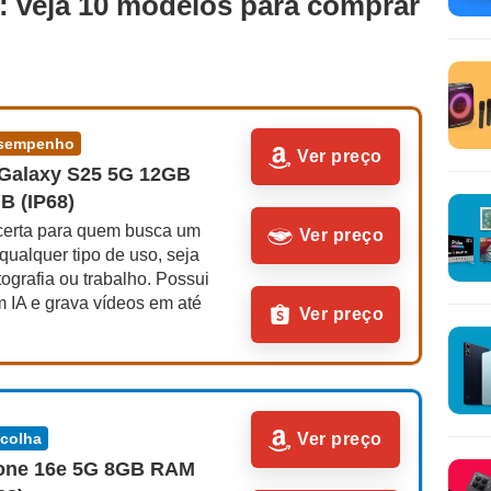
a: veja 10 modelos para comprar
desempenho
Ver preço
Galaxy S25 5G 12GB 
 (IP68)
certa para quem busca um 
Ver preço
 qualquer tipo de uso, seja 
tografia ou trabalho. Possui 
 IA e grava vídeos em até 
Ver preço
scolha
Ver preço
one 16e 5G 8GB RAM 