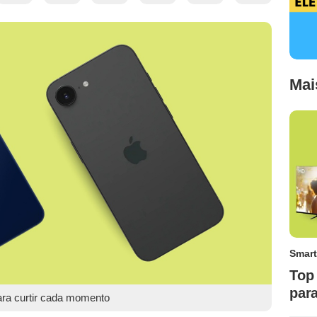
Mai
Smart
Top 
par
para curtir cada momento