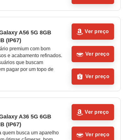
Ver preço
Galaxy A56 5G 8GB 
 (IP67)
iário premium com bom 
Ver preço
sos e acabamento refinados. 
usuários que buscam 
em pagar por um topo de 
Ver preço
Ver preço
Galaxy A36 5G 6GB 
 (IP67)
ra quem busca um aparelho 
Ver preço
om ótimas câmeras, bom 