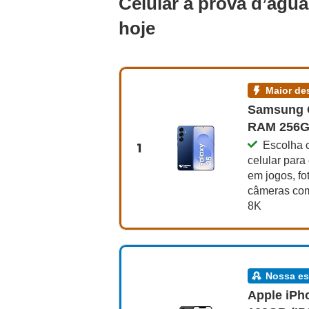
Celular à prova d’águ
hoje
maior 
Samsung 
RAM 256GB
1
Escolha 
celular para
em jogos, fo
câmeras com
8K
nossa e
Apple iPh