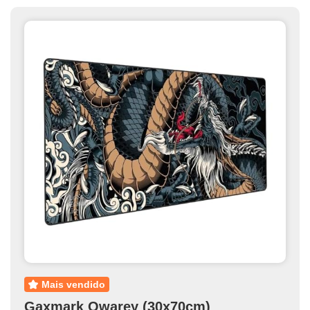
mais vendido
‎Gaxmark Owarey (30x70cm)