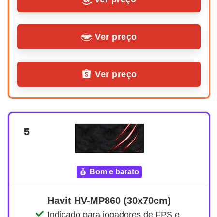
Ver preço
Ver preço
5
bom e barato
Havit HV-MP860 (30x70cm)
Indicado para jogadores de FPS e 