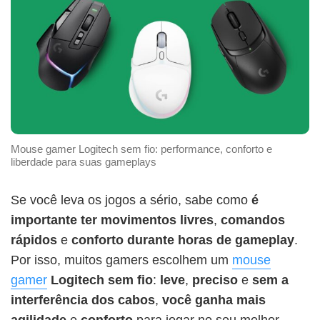
Mouse gamer Logitech sem fio: performance, conforto e
liberdade para suas gameplays
Se você leva os jogos a sério, sabe como
é
importante ter movimentos livres
,
comandos
rápidos
e
conforto durante horas de gameplay
.
Por isso, muitos gamers escolhem um
mouse
gamer
Logitech sem fio
:
leve
,
preciso
e
sem a
interferência dos cabos
,
você ganha mais
agilidade
e
conforto
para jogar no seu melhor