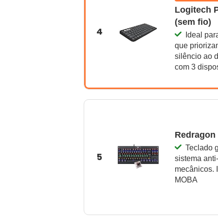
Logitech 
(sem fio)
4
Ideal par
que prioriza
silêncio ao 
com 3 dispo
Redragon 
Teclado 
5
sistema anti
mecânicos. I
MOBA