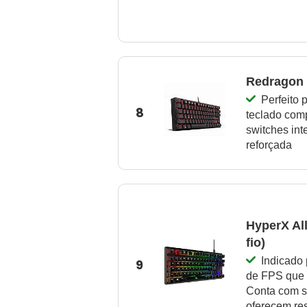
Redragon 
Perfeito
8
teclado com
switches int
reforçada
HyperX Al
fio)
Indicado 
9
de FPS que p
Conta com s
oferecem res