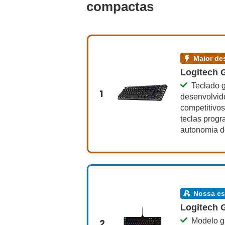
compactas
maior 
Logitech 
Teclado g
1
desenvolvid
competitivos
teclas progr
autonomia d
nossa e
Logitech 
Modelo g
2