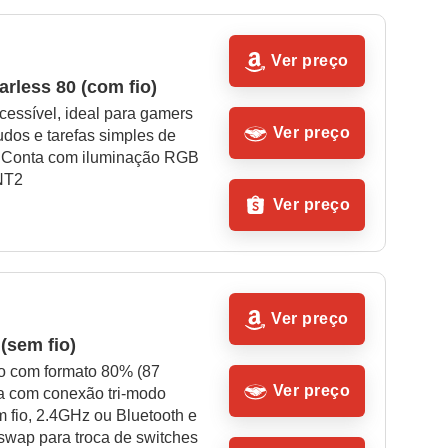
Ver preço
arless 80 (com fio)
essível, ideal para gamers 
Ver preço
udos e tarefas simples de 
. Conta com iluminação RGB 
NT2
Ver preço
Ver preço
(sem fio)
 com formato 80% (87 
Ver preço
ta com conexão tri‑modo 
 fio, 2.4GHz ou Bluetooth e 
swap para troca de switches