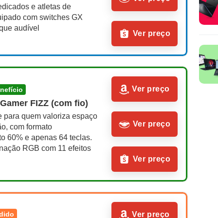
dicados e atletas de 
uipado com switches GX 
que audível
Ver preço
Ver preço
enefício
Gamer FIZZ (com fio)
e para quem valoriza espaço 
Ver preço
o, com formato 
to 60% e apenas 64 teclas. 
inação RGB com 11 efeitos 
Ver preço
ndido
Ver preço