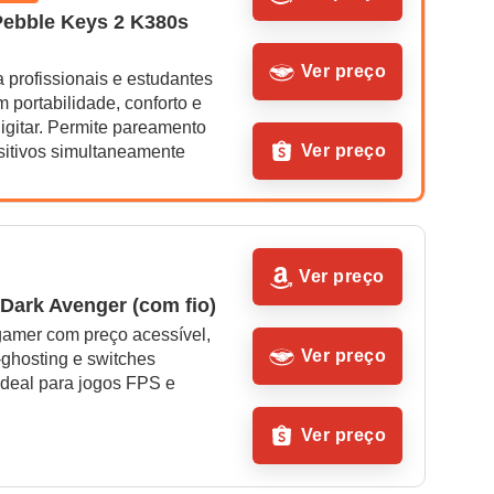
Pebble Keys 2 K380s 
Ver preço
a profissionais e estudantes 
m portabilidade, conforto e 
digitar. Permite pareamento 
Ver preço
sitivos simultaneamente
Ver preço
Dark Avenger (com fio)
gamer com preço acessível, 
Ver preço
-ghosting e switches 
deal para jogos FPS e 
Ver preço