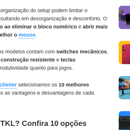
organização do setup podem limitar o
esultando em desorganização e desconforto. O
so ao eliminar o bloco numérico
e
abrir mais
elhor o
mouse
.
tos modelos contam com
switches mecânicos
,
,
construção resistente
e
teclas
produtividade quanto para jogos.
chinter
selecionamos os
10 melhores
do as vantagens e desvantagens de cada
 TKL? Confira 10 opções