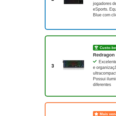
jogadores de
eSports. Eq
Blue com cli
custo-b
Redragon 
Excelent
3
e organizaçã
ultracompac
Possui ilum
diferentes
mais ve