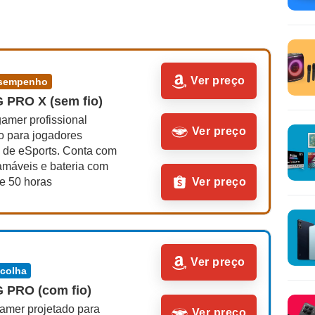
Ver preço
desempenho
G PRO X (sem fio)
amer profissional 
Ver preço
o para jogadores 
 de eSports. Conta com 
amáveis e bateria com 
e 50 horas
Ver preço
Ver preço
scolha
G PRO (com fio)
amer projetado para 
Ver preço