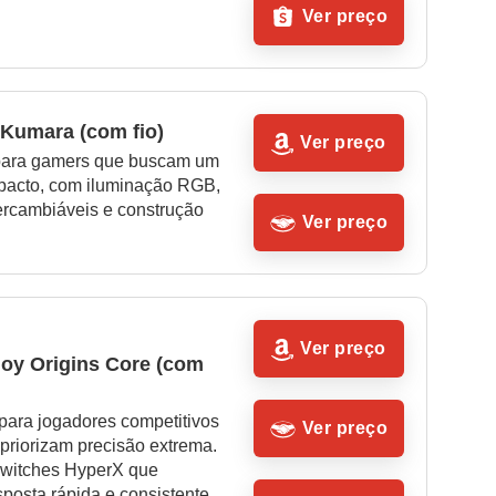
Ver preço
Kumara (com fio)
Ver preço
 para gamers que buscam um 
pacto, com iluminação RGB, 
ercambiáveis e construção 
Ver preço
Ver preço
loy Origins Core (com 
para jogadores competitivos 
Ver preço
riorizam precisão extrema. 
witches HyperX que 
posta rápida e consistente