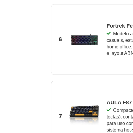
Fortrek Fe
Modelo ac
6
casuais, est
home office
e layout AB
AULA F87 
Compacto
7
teclas), con
para uso com
sistema hot‑