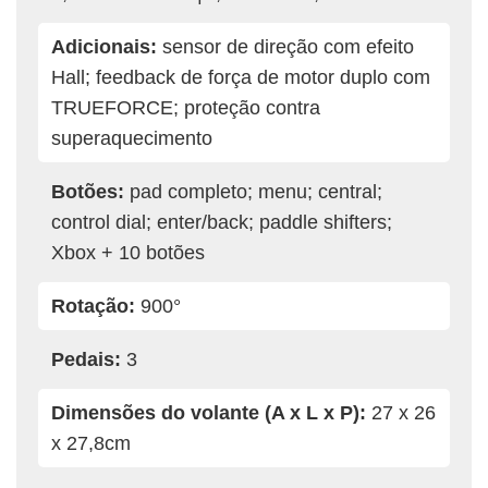
Adicionais:
sensor de direção com efeito
Hall; feedback de força de motor duplo com
TRUEFORCE; proteção contra
superaquecimento
Botões:
pad completo; menu; central;
control dial; enter/back; paddle shifters;
Xbox + 10 botões
Rotação:
900°
Pedais:
3
Dimensões do volante (A x L x P):
27 x 26
x 27,8cm