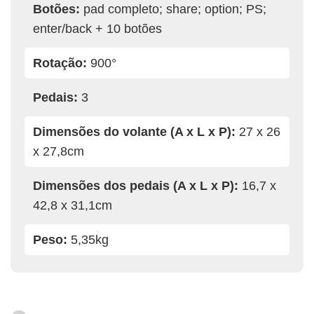
Botões:
pad completo; share; option; PS;
enter/back + 10 botões
Rotação:
900°
Pedais:
3
Dimensões do volante (A x L x P):
27 x 26
x 27,8cm
Dimensões dos pedais (A x L x P):
16,7 x
42,8 x 31,1cm
Peso:
5,35kg