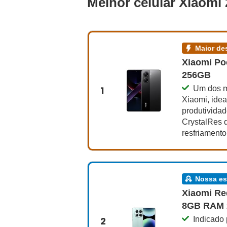
Melhor celular Xiaomi
maior 
Xiaomi Po
256GB
1
Um dos m
Xiaomi, idea
produtivida
CrystalRes 
resfriamento
nossa e
Xiaomi Re
8GB RAM
2
Indicado