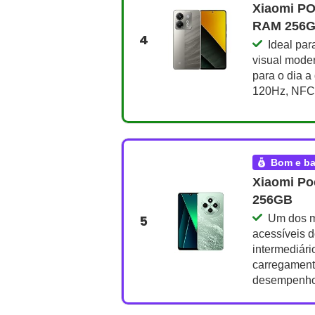
Xiaomi P
RAM 256
4
Ideal par
visual mode
para o dia a
120Hz, NFC
bom e b
Xiaomi P
256GB
5
Um dos m
acessíveis 
intermediári
carregament
desempenh