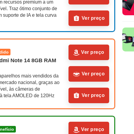
m recursos premium a um 
vel. Traz ótimo conjunto de 
suporte de IA e tela curva 
Ver preço
ndido
Ver preço
dmi Note 14 8GB RAM 
Ver preço
aparelhos mais vendidos da 
mercado nacional, graças ao 
vel, às câmeras de 
Ver preço
 à tela AMOLED de 120Hz
enefício
Ver preço