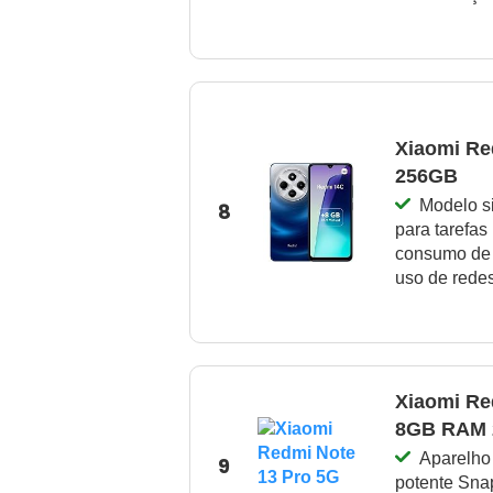
Xiaomi R
256GB
Modelo si
8
para tarefas
consumo de 
uso de redes
Xiaomi Re
8GB RAM
Aparelho
9
potente Sna