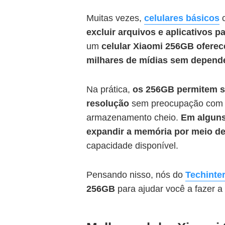
Muitas vezes,
celulares básicos
c
excluir arquivos e aplicativos p
um
celular Xiaomi 256GB oferec
milhares de mídias
sem depend
Na prática,
os 256GB permitem sal
resolução
sem preocupação com l
armazenamento cheio.
Em alguns
expandir a memória por meio d
capacidade disponível.
Pensando nisso, nós do
Techinte
256GB
para ajudar você a fazer a 