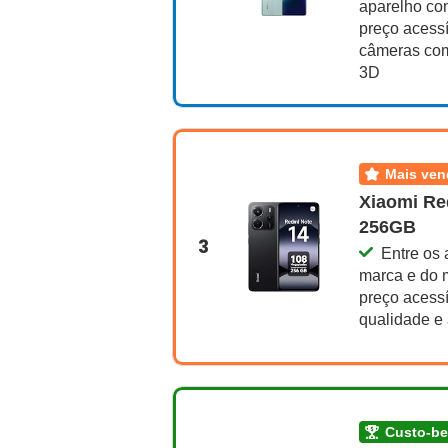
aparelho co
preço acessí
câmeras com 
3D
mais ve
Xiaomi Re
256GB
3
Entre os 
marca e do 
preço acessí
qualidade e
custo-b