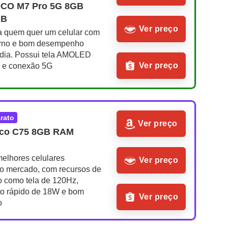
OCO M7 Pro 5G 8GB 
GB
Ver preço
a quem quer um celular com 
rno e bom desempenho 
 dia. Possui tela AMOLED 
Ver preço
 e conexão 5G
arato
Ver preço
oco C75 8GB RAM 
elhores celulares 
Ver preço
do mercado, com recursos de 
o como tela de 120Hz, 
o rápido de 18W e bom 
Ver preço
o