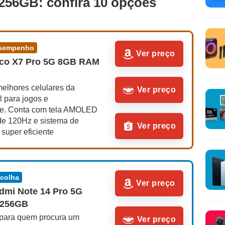
 256GB: confira 10 opções
desempenho
Ver preço
co X7 Pro 5G 8GB RAM 
elhores celulares da 
Ver preço
l para jogos e 
de. Conta com tela AMOLED 
de 120Hz e sistema de 
Ver preço
 super eficiente
scolha
Ver preço
dmi Note 14 Pro 5G 
 256GB
 para quem procura um 
Ver preço