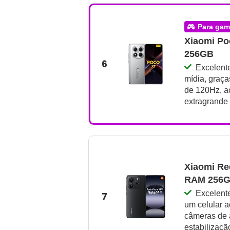
para ga
Xiaomi Po
256GB
6
Excelent
mídia, graç
de 120Hz, ao
extragrande 
Xiaomi Re
RAM 256
Excelent
7
um celular 
câmeras de 
estabilizaçã