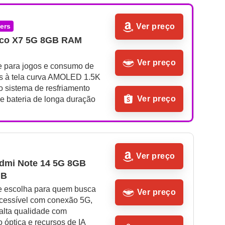
mers
Ver preço
co X7 5G 8GB RAM 
Ver preço
e para jogos e consumo de 
as à tela curva AMOLED 1.5K 
 sistema de resfriamento 
Ver preço
e bateria de longa duração
Ver preço
dmi Note 14 5G 8GB 
GB
e escolha para quem busca 
Ver preço
acessível com conexão 5G, 
alta qualidade com 
o óptica e recursos de IA