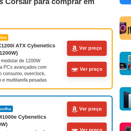
s Corsair para comprar em
inha
X1200i ATX Cybenetics 
Ver preço
(1200W)
ll modular de 1200W 
ra PCs avançados com 
Ver preço
o consumo, overclock, 
 e multitarefa pesadas
scolha
Ver preço
M1000e Cybenetics 
0W)
Ver preço