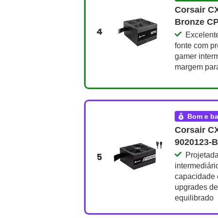
Corsair CX
Bronze CP
4
Excelent
fonte com pr
gamer inter
margem para
bom e b
Corsair C
9020123-B
5
Projetad
intermediári
capacidade e
upgrades de
equilibrado