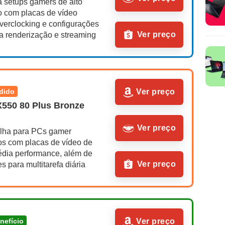
a setups gamers de alto 
com placas de vídeo 
verclocking e configurações 
Ver preço
a renderização e streaming
ndido
Ver preço
X550 80 Plus Bronze 
Ver preço
lha para PCs gamer 
os com placas de vídeo de 
édia performance, além de 
Ver preço
 para multitarefa diária
enefício
Ver preço