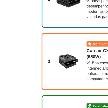
Ideal par
desempenho 
modernas, o
voltadas par
mais ve
Corsair C
(550W)
3
Boa esco
intermediári
entrada e m
computadores
custo-b