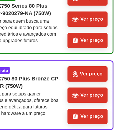
750 Series 80 Plus 
-9020279-NA (750W)
Ver preço
e para quem busca uma 
eço equilibrado para setups 
mediários e avançados com 
Ver preço
 upgrades futuros
arato
Ver preço
X750 80 Plus Bronze CP-
R (750W)
a para setups gamer 
Ver preço
os e avançados, oferece boa 
nergética para futuros 
 hardware a um preço 
Ver preço