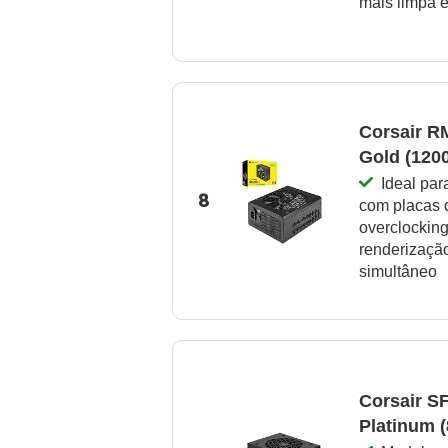
mais limpa e
Corsair R
Gold (120
Ideal pa
8
com placas d
overclockin
renderização
simultâneo
Corsair S
Platinum 