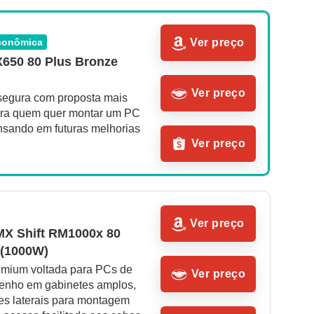
econômica
Ver preço
X650 80 Plus Bronze 
Ver preço
segura com proposta mais 
ara quem quer montar um PC 
nsando em futuras melhorias 
Ver preço
Ver preço
MX Shift RM1000x 80 
 (1000W)
emium voltada para PCs de 
Ver preço
enho em gabinetes amplos, 
s laterais para montagem 