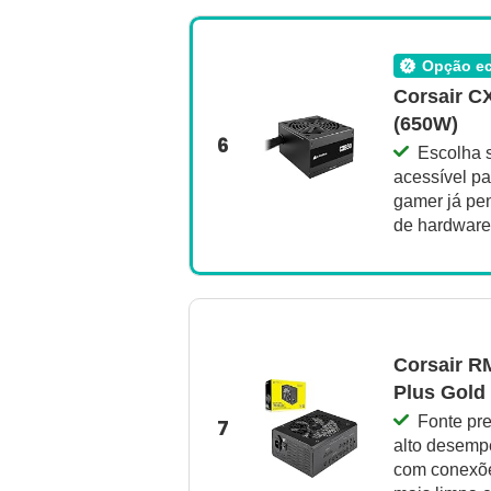
opção 
Corsair C
(650W)
6
Escolha 
acessível p
gamer já pe
de hardware
Corsair R
Plus Gold
Fonte pr
7
alto desemp
com conexõe