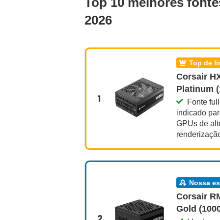
Top 10 melhores fonte
2026
top de l
Corsair H
Platinum 
1
Fonte fu
indicado pa
GPUs de alt
renderização
nossa e
Corsair R
Gold (100
2