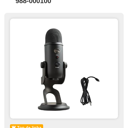
988-000100
top de linha