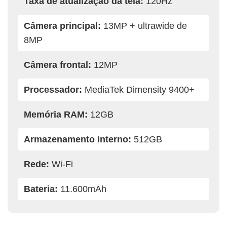
Taxa de atualização da tela:
120Hz
Câmera principal:
13MP + ultrawide de
8MP
Câmera frontal:
12MP
Processador:
MediaTek Dimensity 9400+
Memória RAM:
12GB
Armazenamento interno:
512GB
Rede:
Wi-Fi
Bateria:
11.600mAh